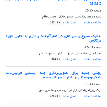
MIMO
صفحه
25-32
سیده ارمغان مقدسی، حسین خالقی، محسن فلاح
مشاهده مقاله
اصل مقاله
355.13 K
تفکیک سریع پالس های در هم آمیخته راداری با تحلیل حوزه
فرکانس
صفحه
33-42
مجدالدین اسفندیاری، مهرزاد بیغش، عباس شیخی
مشاهده مقاله
اصل مقاله
364.1 K
روشی جدید برای تصویربرداری چند ایستایی فراپهن‌باند
مایکروویو مبتنی بر رادار از سرطان سینه
صفحه
43-51
نرگس زرنقی نقش، ایاز قربانی، حمیدرضا امین داور
مشاهده مقاله
اصل مقاله
420.29 K