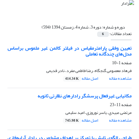
دوره و شماره:
دوره 3، شماره 4، زمستان 1394 (594)
تعداد مقالات:
6
تعیین وفقی پارامترمقیاس در فیلتر کالمن غیر ملموس براساس
مدل‌های چندگانه تعاملی
صفحه
1-10
فرهاد معصومی گنجگاه، رضا فاطمی مفرد، نادر قدیمی
مشاهده مقاله
اصل مقاله
414.34 K
مکانیابی غیرفعال پرسشگر رادارهای نظارتی ثانویه
صفحه
11-23
مرتضی عبیدی، یاسر نوروزی، امید سلیمی
مشاهده مقاله
اصل مقاله
745.98 K
طراحی الگوی تابش با تمرکز بر اهداف مشخص در رادار آرایه‌فازی