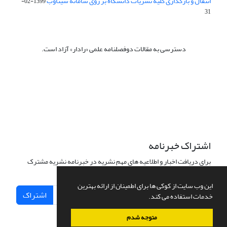
انتقال و بارگذاری کلیه نشریات دانشگاه بر روی سامانه سیناوب
1399-02-
31
دسترسی به مقالات دوفصلنامه علمی «رادار» آزاد است.
این نشریه تحت مجوز Creative Commons ارجاع 4.0 بین المللی قرار
دارد.
The journal is licensed under Creative Commons Attribution 4.0
International license (CC BY 4.0).
اشتراک خبرنامه
برای دریافت اخبار و اطلاعیه های مهم نشریه در خبرنامه نشریه مشترک
شوید.
این وب سایت از کوکی ها برای اطمینان از ارائه بهترین
اشتراک
خدمات استفاده می کند.
متوجه شدم