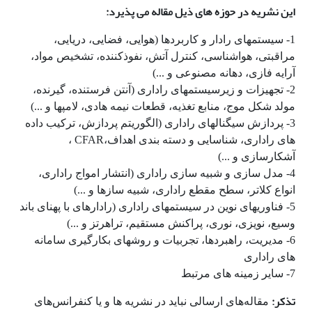
این نشریه در حوزه های ذیل مقاله می پذیرد:
1- سیستمهای رادار و کاربردها (هوایی، فضایی، دریایی،
مراقبتی، هواشناسی، کنترل آتش، نفوذکننده، تشخیص مواد،
آرایه فازی، دهانه مصنوعی و ...)
2- تجهیزات و زیرسیستمهای راداری (آنتن فرستنده، گیرنده،
مولد شکل موج، منابع تغذیه، قطعات نیمه هادی، لامپها و ...)
3- پردازش سیگنالهای راداری (الگوریتم پردازش، ترکیب داده
های راداری، شناسایی و دسته بندی اهداف،CFAR ،
آشکارسازی و ...)
4- مدل سازی و شبیه سازی راداری (انتشار امواج راداری،
انواع کلاتر، سطح مقطع راداری، شبیه سازها و ...)
5- فناوریهای نوین در سیستمهای راداری (رادارهای با پهنای باند
وسیع، نویزی، نوری، پراکنش مستقیم، تراهرتز و ...)
6- مدیریت، راهبردها، تجربیات و روشهای بکارگیری سامانه
های راداری
7- سایر زمینه های مرتبط
تذکر:
مقاله‌های ارسالی نباید در نشریه ها و یا کنفرانس‌های