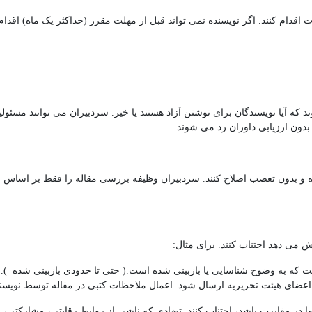
ام کنند. اگر نویسنده نمی تواند قبل از مهلت مقرر (حداکثر یک ماه) اقدام کند، 
که آیا نویسندگان برای نوشتن آزاد هستند یا خیر. سردبیران می توانند مسئولیت م
 بدون ارزیابی داوران رد می شوند.
ه و بدون تعصب اصلاح کنند. سردبیران وظیفه بررسی مقاله را فقط بر اساس شا
یش می دهد اجتناب کنند. برای مثال:
یست که به وضوح شناسایی یا بازبینی شده است.( حتی تا حدودی بازبینی شده ).
عضای هیئت تحریریه ارسال شود. اعمال ملاحظات کتبی در مقاله توسط نویسند
آنها در مغایرت باشد، اجتناب کنند. تضادی که ناشی از روابط رقابتی، مشارکتی،