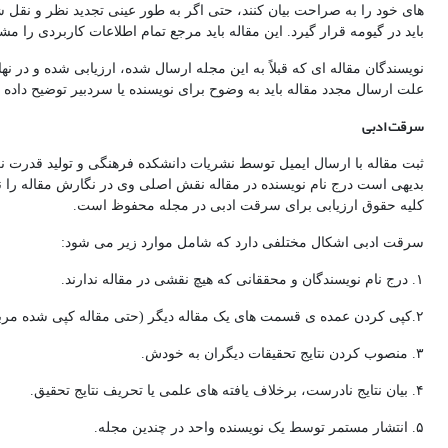
های خود را به صراحت بیان کنند، حتی اگر به طور عینی تجدید نظر و نقل ش
باید در گیومه قرار گیرد. این مقاله باید مرجع تمام اطلاعات کاربردی را 
نویسندگان مقاله ای که قبلاً به این مجله ارسال شده، ارزیابی شده و در نه
علت ارسال مجدد مقاله باید به وضوح برای نویسنده یا سردبیر توضیح داده
سرقت ادبی
ثبت مقاله با ارسال ایمیل توسط نشریات دانشکده فرهنگی و تولید قدرت نرم
بدیهی است درج نام نویسنده در مقاله نقش اصلی وی در نگارش مقاله را نشا
کلیه حقوق ارزیابی برای سرقت ادبی در مجله محفوظ است.
سرقت ادبی اشکال مختلفی دارد که شامل موارد زیر می شود:
۱. درج نام نویسندگان و محققانی که هیچ نقشی در مقاله ندارند.
۲.کپی کردن عمده ی قسمت های یک مقاله دیگر (حتی مقاله کپی شده مربوط به نویسنده مقاله جدید )
۳. منصوب کردن نتایج تحقیقات دیگران به خودش.
۴. بیان نتایج نادرست، برخلاف یافته های علمی یا تحریف نتایج تحقیق.
۵. انتشار مستمر توسط یک نویسنده واحد در چندین مجله.