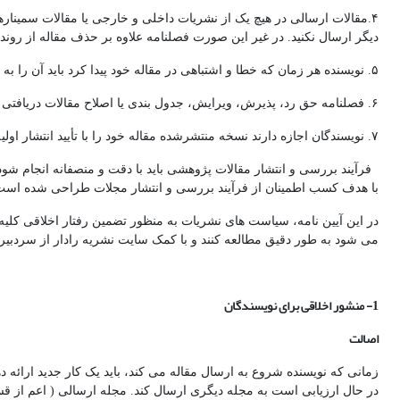
۴.مقالات ارسالی در هیچ یک از نشریات داخلی و خارجی یا مقالات سمیناره
دیگر ارسال نکنید. در غیر این صورت فصلنامه علاوه بر حذف مقاله از روند د
۵. نویسنده هر زمان که خطا و اشتباهی در مقاله خود پیدا کرد باید آن را به دفتر مجله بگوید و یا آن را اصلاح کند یا مقاله را پس بگیرد.
۶. فصلنامه حق رد، پذیرش، ویرایش، جدول بندی یا اصلاح مقالات دریافتی را دارد.
۷. نویسندگان اجازه دارند نسخه منتشرشده مقاله خود را با تأیید انتشار اولیه آن در این نشریه، در یک مخزن سازمانی یا وبسایت خود منتشر کنند.
فرآیند بررسی و انتشار مقالات پژوهشی باید با دقت و منصفانه انجام شود
با هدف کسب اطمینان از فرآیند بررسی و انتشار مجلات طراحی شده است
در این آیین نامه، سیاست های نشریات به منظور تضمین رفتار اخلاقی کلیه
می شود به طور دقیق مطالعه کنند و با کمک سایت نشریه رادار از سردبیر
1- منشور اخلاقی برای نویسندگان
اصالت
زمانی که نویسنده شروع به ارسال مقاله می کند، باید یک کار جدید ارائه 
در حال ارزیابی است به مجله دیگری ارسال کند. مجله ارسالی ( اعم از قسمت