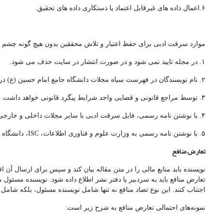
۶.اعمال داده های غیرقابل اعتماد یا دستکاری داده های تحقیق.
موارد سرقت ادبی برای حفظ اعتبار و تلاش محققین بدون هیچ گونه چشم
۱. در مجله تایید نمی شود و در صورت انتشار در سایت حذف می شود.
۲. نام نویسندگان در فهرست سیاه مجلات دانشگاه جامع امام حسین (ع) درج خواهد شد.
۳. توسط مراجع قانونی و قضایی واجد شرایط پیگرد قانونی خواهد داشت.
۴. با نوشتن نامه رسمی، فایل سرقت ادبی با سایر مجلات داخلی و خارجی مرتبط به اشتراک گذاشته می شود.
۵. با نوشتن نامه رسمی به وزارت علوم و فناوری اطلاعات، ISC، دانشگاه ها، مؤسسات، مجلات و یا هر جا که نویسنده از چاپ این مقاله استفاده کرده باشد، مراجع ذکر شده از روند کار مطلع می شوند.
تعارض منافع
نویسنده باید منابع مالی را در متن مقاله بیان کند و سپس برای ارسال آن
تعارض منافع باید به سردبیر یا دفتر نشر اطلاع داده شود. نویسنده مسئول می
اجتناب کنند. این نوع تضاد منافع نه تنها شامل نویسنده مسئول، بلکه شامل
نمونه‌های احتمالی تعارض منافع به شرح زیر است: