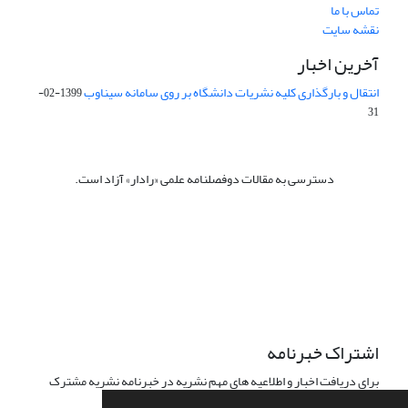
تماس با ما
نقشه سایت
آخرین اخبار
انتقال و بارگذاری کلیه نشریات دانشگاه بر روی سامانه سیناوب
1399-02-
31
دسترسی به مقالات دوفصلنامه علمی «رادار» آزاد است.
این نشریه تحت مجوز Creative Commons ارجاع 4.0 بین المللی قرار
دارد.
The journal is licensed under Creative Commons Attribution 4.0
International license (CC BY 4.0).
اشتراک خبرنامه
برای دریافت اخبار و اطلاعیه های مهم نشریه در خبرنامه نشریه مشترک
شوید.