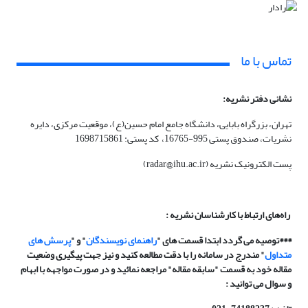
تماس با ما
نشانی دفتر نشریه:
تهران، بزرگراه بابایی، دانشگاه جامع امام حسین(ع)، موقعیت مرکزی، دایره
نشریات، صندوق پستی 995-16765، کد پستی: 1698715861
پست الکترونیک نشریه (radar@ihu.ac.ir)
راه‌های ارتباط با کارشناسان نشریه :
***توصیه می گردد ابتدا قسمت های "
راهنمای نویسندگان
" و "
پرسش های
متداول
" مندرج در سامانه را با دقت مطالعه کنید و نیز جهت پیگیری وضعیت
مقاله خود به قسمت "سابقه مقاله" مراجعه نمائید و در صورت مواجهه با ابهام
و سوال می توانید :