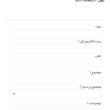
تلفن : 74188237-021
نام *
پست الکترونیکی *
تلفن
موضوع *
موضوع پرسش *
توضیحات *