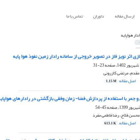
ارسال مقاله
داوران
تماس با ما
ادار هواپایه
ی اثر نویز فاز در تصویر خروجی از سامانه رادار زمین نفوذ هوا پایه
23-31
مقدم، مرتضی کازرونی
اصل مقاله
1.15 M
 جمر با استفاده از پردازش فضا- زمان وفقی بازگشتی در رادارهای هواپای
45-54
محسن فلاح، رضا فاطمی مفرد
اصل مقاله
613.1 K