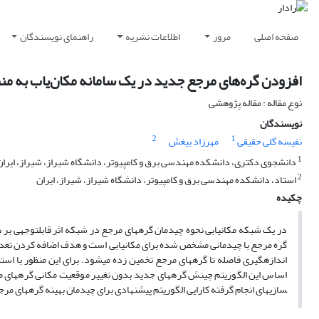
صفحه اصلی
مرور
اطلاعات نشریه
راهنمای نویسندگان
افزودن گره‌های مرجع جدید در یک سامانه مکان‌یاب به من
نوع مقاله : مقاله پژوهشی
نویسندگان
2
1
نفیسه گلی حقیقی
مهرزاد بیغش
1
دانشجوی دکتری، دانشکده مهندسی برق و کامپیوتر، دانشگاه شیراز، شیراز، ایران
2
استاد، دانشکده مهندسی برق و کامپیوتر، دانشگاه شیراز، شیراز، ایران
چکیده
در یک شبکه مکان­یابی نحوه چیدمان گره­های مرجع در شبکه اثر قابل­توجهی بر
گره مرجع با چیدمانی مشخص شده برای مکان­یابی است و هدف اضافه کردن تعدا
اندازه­گیری فاصله تا گره­های مرجع تخمین زده می­شود. برای این منظور با است
سازی­های انجام گرفته کارایی الگوریتم پیشنهادی برای چیدمان بهینه گره­های مر