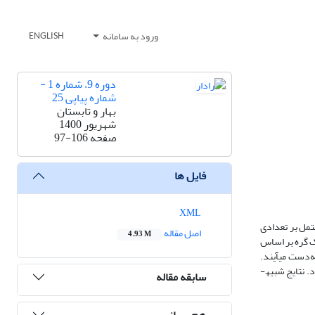
ورود به سامانه
ENGLISH
دوره 9، شماره 1 -
شماره پیاپی 25
بهار و تابستان
شهریور 1400
صفحه
97-106
فایل ها
XML
تمل بر تعدادی
اصل مقاله
4.93 M
ک گره بر اساس
‌دست می­آیند.
اساس این الگوریتم چینش گره­های جدید بدون تغییر موقعیت مکانی گره­های مرجع موجود در سامانه به نحوی است که دترمینان ماتریس اطلاعات فیشر بیشینه گردد. نتایج شبیه­
سابقه مقاله
هم رسانی