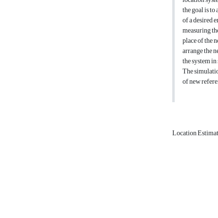
the goal is t
of a desired e
measuring the
place of the 
arrange the n
the system in
The simulatio
of new refere
Location Estima