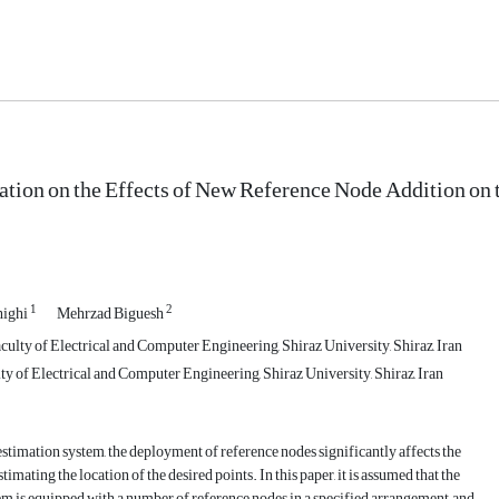
ation on the Effects of New Reference Node Addition on 
1
2
highi
Mehrzad Biguesh
ulty of Electrical and Computer Engineering, Shiraz University, Shiraz, Iran
ty of Electrical and Computer Engineering, Shiraz University, Shiraz, Iran
 estimation system, the deployment of reference nodes significantly affects the
timating the location of the desired points. In this paper, it is assumed that the
em is equipped with a number of reference nodes in a specified arrangement, and