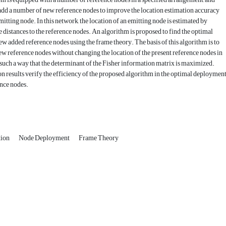
o add a number of new reference nodes to improve the location estimation accuracy
mitting node. In this network, the location of an emitting node is estimated by
 distances to the reference nodes. An algorithm is proposed to find the optimal
new added reference nodes using the frame theory. The basis of this algorithm is to
ew reference nodes without changing the location of the present reference nodes in
 such a way that the determinant of the Fisher information matrix is maximized.
n results verify the efficiency of the proposed algorithm in the optimal deploymen
nce nodes.
tion
Node Deployment
Frame Theory