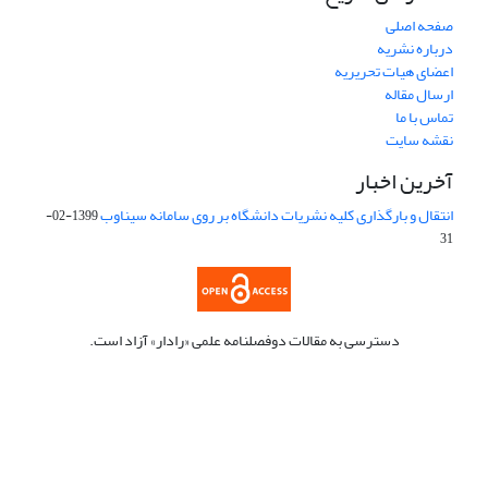
صفحه اصلی
درباره نشریه
اعضای هیات تحریریه
ارسال مقاله
تماس با ما
نقشه سایت
آخرین اخبار
انتقال و بارگذاری کلیه نشریات دانشگاه بر روی سامانه سیناوب
1399-02-
31
دسترسی به مقالات دوفصلنامه علمی «رادار» آزاد است.
این نشریه تحت مجوز Creative Commons ارجاع 4.0 بین المللی قرار
دارد.
The journal is licensed under Creative Commons Attribution 4.0