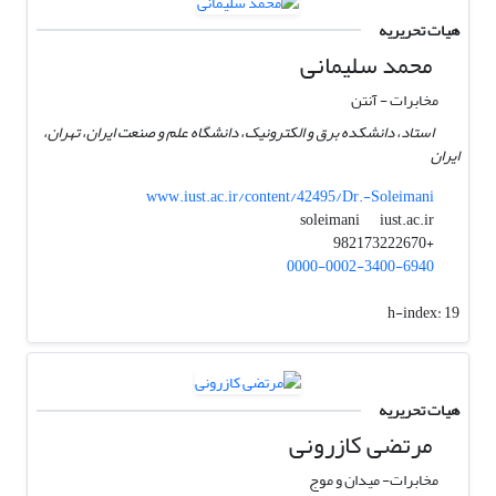
هیات تحریریه
محمد سلیمانی
مخابرات - آنتن
استاد، دانشکده برق و الکترونیک، دانشگاه علم و صنعت ایران، تهران،
ایران
www.iust.ac.ir/content/42495/Dr.-Soleimani
iust.ac.ir
soleimani
+982173222670
0000-0002-3400-6940
h-index:
19
هیات تحریریه
مرتضی کازرونی
مخابرات- میدان و موج