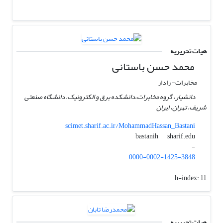
هیات تحریریه
محمد حسن باستانی
مخابرات- رادار
دانشیار، گروه مخابرات،دانشکده برق و الکترونیک، دانشگاه صنعتی
شریف، تهران، ایران
scimet.sharif.ac.ir/MohammadHassan_Bastani
sharif.edu
bastanih
-
0000-0002-1425-3848
h-index:
11
هیات تحریریه