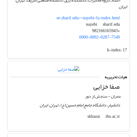
استاد،گروه مخابرات، دانشکده برق، دانشگاه صنعتی شریف، تهران،
ایران
ee.sharif.edu/~nayebi/fa/index.html
sharif.edu
nayebi
+982166165943
0000-0002-0287-7549
h-index:
17
هیات تحریریه
صفا خزایی
عمران - سنجش از دور
دانشیار، دانشگاه جامع امام حسین(ع)، تهران، ایران
ihu.ac.ir
skhazai