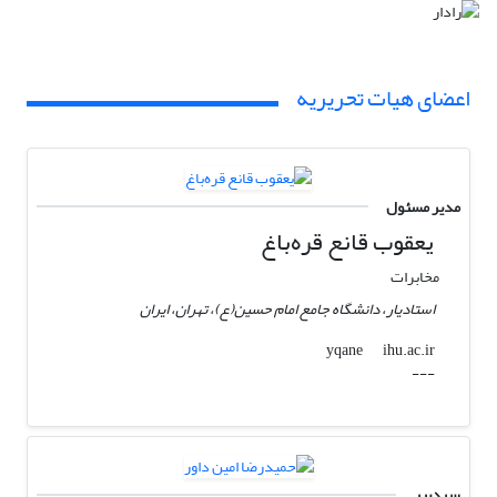
اعضای هیات تحریریه
مدیر مسئول
یعقوب قانع قره‌باغ
مخابرات
استادیار، دانشگاه جامع امام حسین(ع)، تهران، ایران
ihu.ac.ir
yqane
---
سردبیر