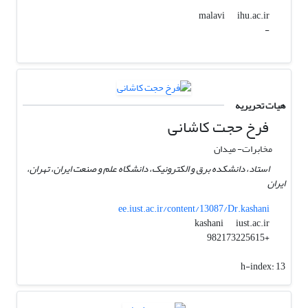
ihu.ac.ir
malavi
-
هیات تحریریه
فرخ حجت کاشانی
مخابرات- میدان
استاد، دانشکده برق و الکترونیک، دانشگاه علم و صنعت ایران، تهران،
ایران
ee.iust.ac.ir/content/13087/Dr.kashani
iust.ac.ir
kashani
+982173225615
h-index:
13