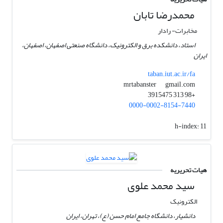
محمدرضا تابان
مخابرات- رادار
استاد، دانشکده برق و الکترونیک، دانشگاه صنعتی اصفهان، اصفهان،
ایران
taban.iut.ac.ir/fa
gmail.com
mrtabanster
+98 313 3915475
0000-0002-8154-7440
h-index:
11
هیات تحریریه
سید محمد علوی
الکترونیک
دانشیار، دانشگاه جامع امام حسن (ع)، تهران، ایران