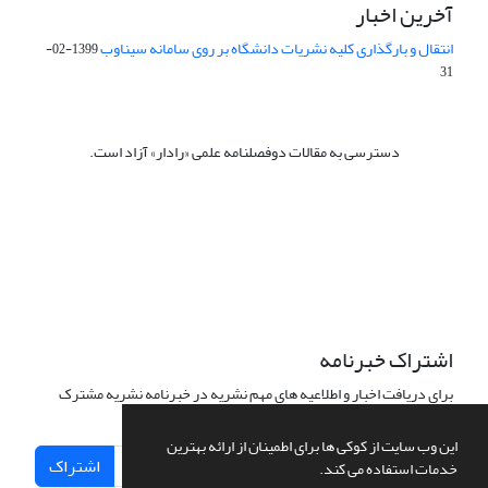
آخرین اخبار
انتقال و بارگذاری کلیه نشریات دانشگاه بر روی سامانه سیناوب
1399-02-
31
دسترسی به مقالات دوفصلنامه علمی «رادار» آزاد است.
این نشریه تحت مجوز Creative Commons ارجاع 4.0 بین المللی قرار
دارد.
The journal is licensed under Creative Commons Attribution 4.0
International license (CC BY 4.0).
اشتراک خبرنامه
برای دریافت اخبار و اطلاعیه های مهم نشریه در خبرنامه نشریه مشترک
شوید.
این وب سایت از کوکی ها برای اطمینان از ارائه بهترین
اشتراک
خدمات استفاده می کند.