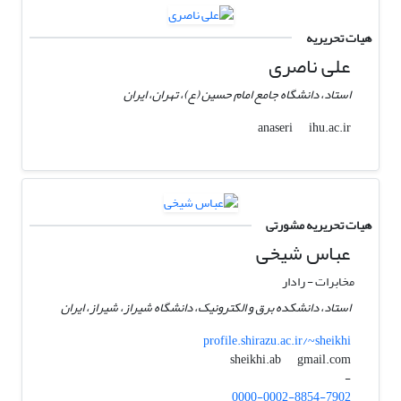
هیات تحریریه
علی ناصری
استاد، دانشگاه جامع امام حسین (ع)، تهران، ایران
ihu.ac.ir
anaseri
هیات تحریریه مشورتی
عباس شیخی
مخابرات - رادار
استاد، دانشکده برق و الکترونیک، دانشگاه شیراز، شیراز، ایران
profile.shirazu.ac.ir/~sheikhi
gmail.com
sheikhi.ab
-
0000-0002-8854-7902