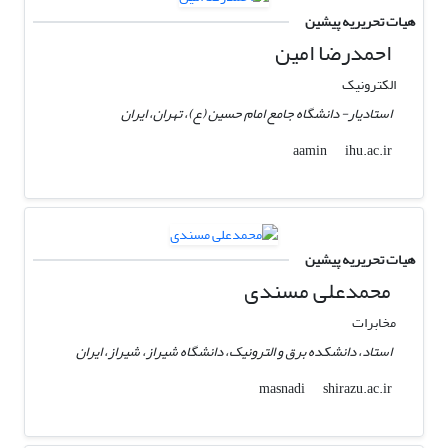
هیات تحریریه پیشین
احمدرضا امین
الکترونیک
استادیار- دانشگاه جامع امام حسین (ع)، تهران، ایران
ihu.ac.ir
aamin
هیات تحریریه پیشین
محمدعلی مسندی
مخابرات
استاد، دانشکده برق و الترونیک، دانشگاه شیراز، شیراز، ایران
shirazu.ac.ir
masnadi