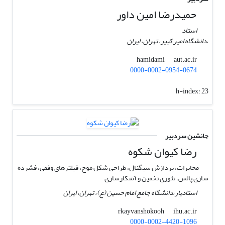
حمیدرضا امین داور
استاد
،دانشگاه امیر کبیر، تهران، ایران
aut.ac.ir
hamidami
0000-0002-0954-0674
h-index:
23
جانشین سردبیر
رضا کیوان شکوه
مخابرات، پردازش سیگنال، طراحی شکل موج، فیلترهای وفقی، فشرده
سازی پالس، تئوری تخمین و آشکارسازی
استادیار،دانشگاه جامع امام حسین (ع)، تهران، ایران
ihu.ac.ir
rkayvanshokooh
0000-0002-4420-1096