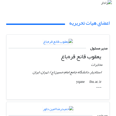
اعضای هیات تحریریه
مدیر مسئول
یعقوب قانع قره‌باغ
مخابرات
استادیار، دانشگاه جامع امام حسین(ع)، تهران، ایران
ihu.ac.ir
yqane
---
سردبیر