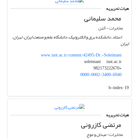
هیات تحریریه
محمد سلیمانی
مخابرات - آنتن
استاد، دانشکده برق و الکترونیک، دانشگاه علم و صنعت ایران، تهران،
ایران
www.iust.ac.ir/content/42495/Dr.-Soleimani
iust.ac.ir
soleimani
+982173222670
0000-0002-3400-6940
h-index:
19
هیات تحریریه
مرتضی کازرونی
مخابرات- میدان و موج