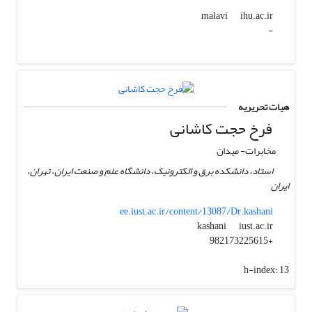
ihu.ac.ir
malavi
-
هیات تحریریه
فرخ حجت کاشانی
مخابرات- میدان
استاد، دانشکده برق و الکترونیک، دانشگاه علم و صنعت ایران، تهران،
ایران
ee.iust.ac.ir/content/13087/Dr.kashani
iust.ac.ir
kashani
+982173225615
h-index:
13