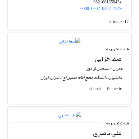
+982166165943
0000-0002-0287-7549
h-index:
17
هیات تحریریه
صفا خزایی
عمران - سنجش از دور
دانشیار، دانشگاه جامع امام حسین(ع)، تهران، ایران
ihu.ac.ir
skhazai
هیات تحریریه
علی ناصری