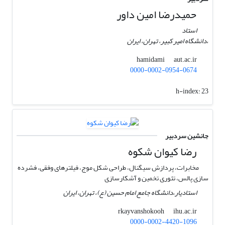
حمیدرضا امین داور
استاد
،دانشگاه امیر کبیر، تهران، ایران
aut.ac.ir
hamidami
0000-0002-0954-0674
h-index:
23
جانشین سردبیر
رضا کیوان شکوه
مخابرات، پردازش سیگنال، طراحی شکل موج، فیلترهای وفقی، فشرده
سازی پالس، تئوری تخمین و آشکارسازی
استادیار،دانشگاه جامع امام حسین (ع)، تهران، ایران
ihu.ac.ir
rkayvanshokooh
0000-0002-4420-1096