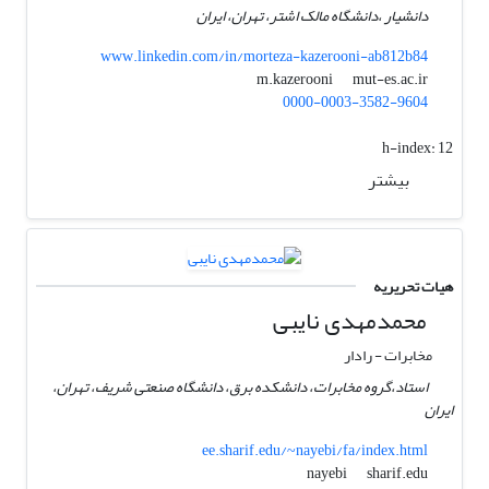
دانشیار ،دانشگاه مالک اشتر، تهران، ایران
www.linkedin.com/in/morteza-kazerooni-ab812b84
mut-es.ac.ir
m.kazerooni
0000-0003-3582-9604
h-index:
12
بیشتر
هیات تحریریه
محمدمهدی نایبی
مخابرات - رادار
استاد،گروه مخابرات، دانشکده برق، دانشگاه صنعتی شریف، تهران،
ایران
ee.sharif.edu/~nayebi/fa/index.html
sharif.edu
nayebi