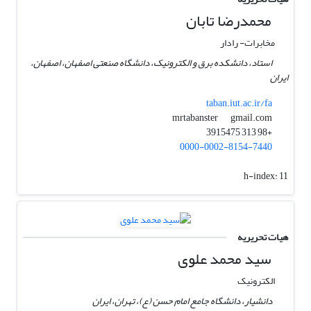
محمدرضا تابان
مخابرات- رادار
استاد، دانشکده برق و الکترونیک، دانشگاه صنعتی اصفهان، اصفهان،
ایران
taban.iut.ac.ir/fa
gmail.com
mrtabanster
+98 313 3915475
0000-0002-8154-7440
h-index:
11
هیات تحریریه
سید محمد علوی
الکترونیک
دانشیار، دانشگاه جامع امام حسن (ع)، تهران، ایران