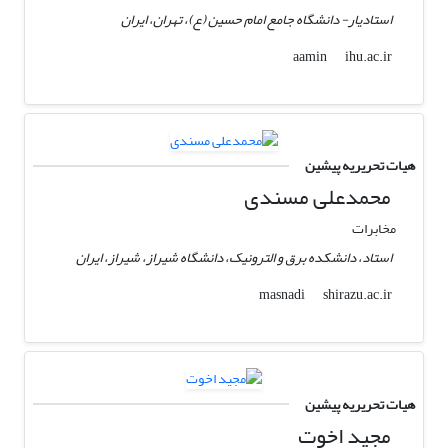
استادیار- دانشگاه جامع امام حسین (ع)، تهران، ایران
ihu.ac.ir
aamin
هیات تحریریه پیشین
محمدعلی مسندی
مخابرات
استاد، دانشکده برق و الترونیک، دانشگاه شیراز، شیراز، ایران
shirazu.ac.ir
masnadi
هیات تحریریه پیشین
مجید اخوت