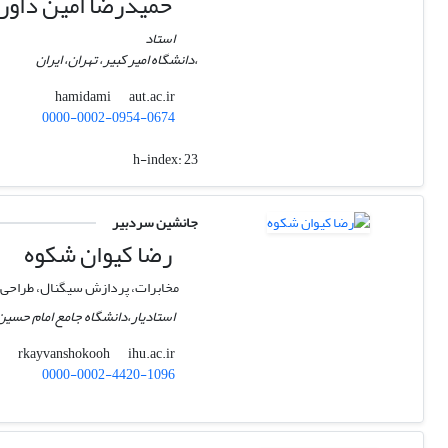
حمیدرضا امین داور
استاد
،دانشگاه امیر کبیر، تهران، ایران
aut.ac.ir
hamidami
0000-0002-0954-0674
h-index:
23
جانشین سردبیر
رضا کیوان شکوه
مخابرات، پردازش سیگنال، طراحی 
استادیار،دانشگاه جامع امام حسین (
ihu.ac.ir
rkayvanshokooh
0000-0002-4420-1096