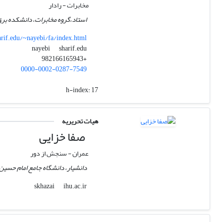
مخابرات - رادار
استاد،گروه مخابرات، دانشکده برق
arif.edu/~nayebi/fa/index.html
sharif.edu
nayebi
+982166165943
0000-0002-0287-7549
h-index:
17
هیات تحریریه
صفا خزایی
عمران - سنجش از دور
دانشیار، دانشگاه جامع امام حسین(
ihu.ac.ir
skhazai