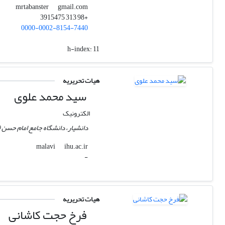
gmail.com
mrtabanster
+98 313 3915475
0000-0002-8154-7440
h-index:
11
هیات تحریریه
سید محمد علوی
الکترونیک
دانشیار، دانشگاه جامع امام حسن (ع
ihu.ac.ir
malavi
-
هیات تحریریه
فرخ حجت کاشانی