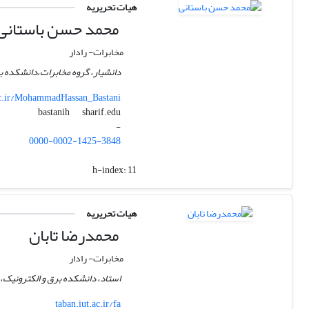
هیات تحریریه
محمد حسن باستانی
مخابرات- رادار
دانشیار، گروه مخابرات،دانشکده ب
.ac.ir/MohammadHassan_Bastani
sharif.edu
bastanih
-
0000-0002-1425-3848
h-index:
11
هیات تحریریه
محمدرضا تابان
مخابرات- رادار
استاد، دانشکده برق و الکترونیک، 
taban.iut.ac.ir/fa