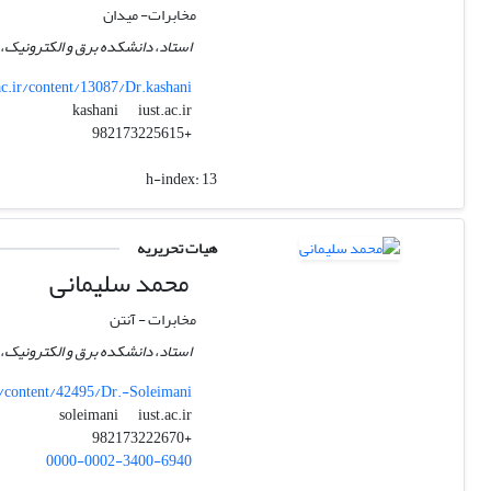
مخابرات- میدان
استاد، دانشکده برق و الکترونیک، د
.ac.ir/content/13087/Dr.kashani
iust.ac.ir
kashani
+982173225615
h-index:
13
هیات تحریریه
محمد سلیمانی
مخابرات - آنتن
استاد، دانشکده برق و الکترونیک، د
r/content/42495/Dr.-Soleimani
iust.ac.ir
soleimani
+982173222670
0000-0002-3400-6940