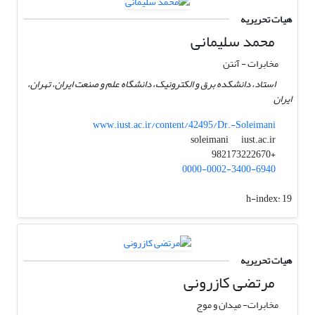
هیات تحریریه
محمد سلیمانی
مخابرات - آنتن
استاد، دانشکده برق و الکترونیک، دانشگاه علم و صنعت ایران، تهران،
ایران
www.iust.ac.ir/content/42495/Dr.-Soleimani
iust.ac.ir
soleimani
+982173222670
0000-0002-3400-6940
h-index:
19
هیات تحریریه
مرتضی کازرونی
مخابرات- میدان و موج