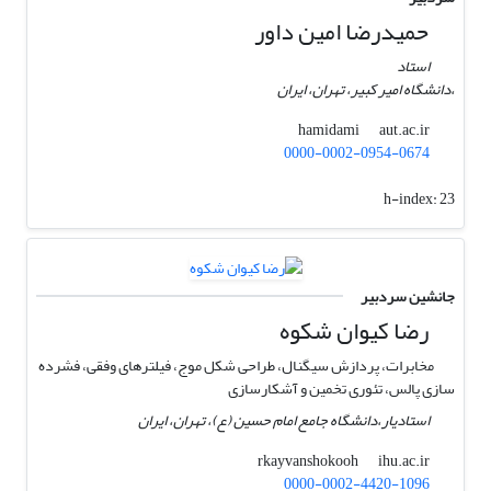
حمیدرضا امین داور
استاد
،دانشگاه امیر کبیر، تهران، ایران
aut.ac.ir
hamidami
0000-0002-0954-0674
h-index:
23
جانشین سردبیر
رضا کیوان شکوه
مخابرات، پردازش سیگنال، طراحی شکل موج، فیلترهای وفقی، فشرده
سازی پالس، تئوری تخمین و آشکارسازی
استادیار،دانشگاه جامع امام حسین (ع)، تهران، ایران
ihu.ac.ir
rkayvanshokooh
0000-0002-4420-1096