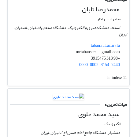
محمدرضا تابان
مخابرات- رادار
استاد، دانشکده برق و الکترونیک، دانشگاه صنعتی اصفهان، اصفهان،
ایران
taban.iut.ac.ir/fa
gmail.com
mrtabanster
+98 313 3915475
0000-0002-8154-7440
h-index:
11
هیات تحریریه
سید محمد علوی
الکترونیک
دانشیار، دانشگاه جامع امام حسن (ع)، تهران، ایران