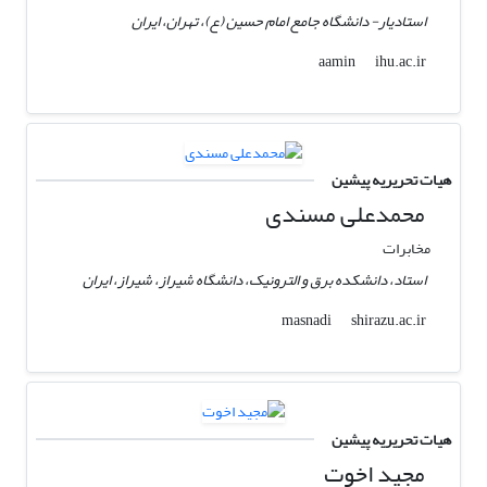
استادیار- دانشگاه جامع امام حسین (ع)، تهران، ایران
ihu.ac.ir
aamin
هیات تحریریه پیشین
محمدعلی مسندی
مخابرات
استاد، دانشکده برق و الترونیک، دانشگاه شیراز، شیراز، ایران
shirazu.ac.ir
masnadi
هیات تحریریه پیشین
مجید اخوت