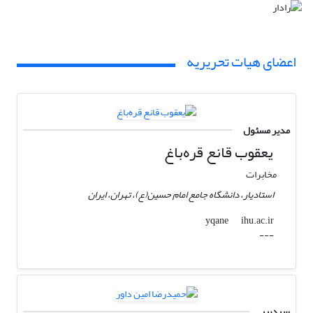
اعضای هیات تحریریه
مدیر مسئول
یعقوب قانع قره‌باغ
مخابرات
استادیار، دانشگاه جامع امام حسین(ع)، تهران، ایران
ihu.ac.ir
yqane
---
سردبیر