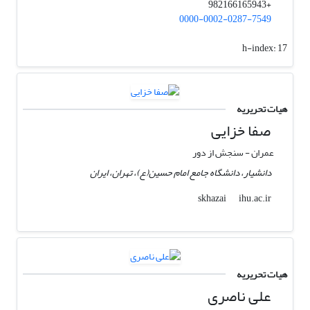
+982166165943
0000-0002-0287-7549
h-index:
17
هیات تحریریه
صفا خزایی
عمران - سنجش از دور
دانشیار، دانشگاه جامع امام حسین(ع)، تهران، ایران
ihu.ac.ir
skhazai
هیات تحریریه
علی ناصری