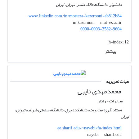
دانشیار ،دانشگاه مالک اشتر، تهران، ایران
www.linkedin.com/in/morteza-kazerooni-ab812b84
mut-es.ac.ir
m.kazerooni
0000-0003-3582-9604
h-index:
12
بیشتر
هیات تحریریه
محمدمهدی نایبی
مخابرات - رادار
استاد،گروه مخابرات، دانشکده برق، دانشگاه صنعتی شریف، تهران،
ایران
ee.sharif.edu/~nayebi/fa/index.html
sharif.edu
nayebi