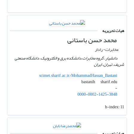
هیات تحریریه
محمد حسن باستانی
مخابرات- رادار
دانشیار، گروه مخابرات،دانشکده برق و الکترونیک، دانشگاه صنعتی
شریف، تهران، ایران
scimet.sharif.ac.ir/MohammadHassan_Bastani
sharif.edu
bastanih
-
0000-0002-1425-3848
h-index:
11
هیات تحریریه