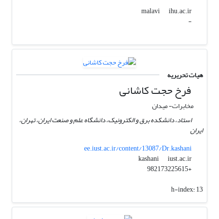
ihu.ac.ir
malavi
-
هیات تحریریه
فرخ حجت کاشانی
مخابرات- میدان
استاد، دانشکده برق و الکترونیک، دانشگاه علم و صنعت ایران، تهران،
ایران
ee.iust.ac.ir/content/13087/Dr.kashani
iust.ac.ir
kashani
+982173225615
h-index:
13