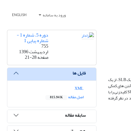
ورود به سامانه
ENGLISH
دوره 5، شماره 1 -
شماره پیاپی 1
755
اردیبهشت 1396
صفحه
21-28
فایل ها
روش متداول برای جلوگیری از ورود سیگنال تداخل از طریق گلبرگ‌های فرعی آنتن رادار به خروجی واحد پردازش سیگنال، استفاده از SLB می‌باشد. در ساختار کلاسیک SLB، از یک
آنتن های کمکی
XML
در کاربرد SLB مطرح گردیده و در این راستا یک دسته آشکارساز معرفی شده اند که مبتنی بر پوش حقیقی هستند و پردازنده با به‌کارگیری منطق های AND، OR و SUM کلیدزنی را با
اصل مقاله
 در نظر گرفته
815.94 K
سابقه مقاله
هم رسانی