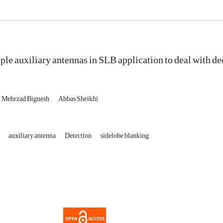
ple auxiliary antennas in SLB application to deal with d
Mehrzad Biguesh
Abbas Sheikhi
t
auxiliary antenna
Detection
sidelobe blanking