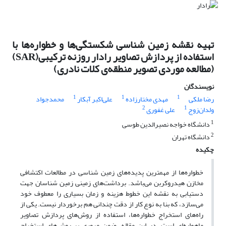
تهیه نقشه زمین شناسی شکستگی‌ها و خطواره‌ها با
استفاده از پردازش تصاویر رادار روزنه ترکیبی(SAR)
(مطالعه موردی تصویر منطقه‌ی کلات نادری)
نویسندگان
1
1
1
رضا ملکی
مهدی مختارزاده
علی‌اکبر آبکار
محمدجواد
2
1
ولدان‌زوج
علی غفوری
1
دانشگاه خواجه نصیرالدین طوسی
2
دانشگاه تهران
چکیده
خطواره‌ها از مهمترین پدیده‌های زمین شناسی در مطالعات اکتشافی
مخازن هیدروکربن می‌باشد. برداشت‌های زمینی زمین شناسان جهت
دستیابی به نقشه این خطوط هزینه و زمان بسیاری را معطوف خود
می‌سازد، که بنا به نوع کار از دقت چندانی هم برخوردار نیست. یکی از
راه‌های استخراج خطواره‌ها، استفاده از روش‌های پردازش تصاویر
ماهواره‌ای است. در این مقاله، ضمن مروری بر روش‌های استخراج