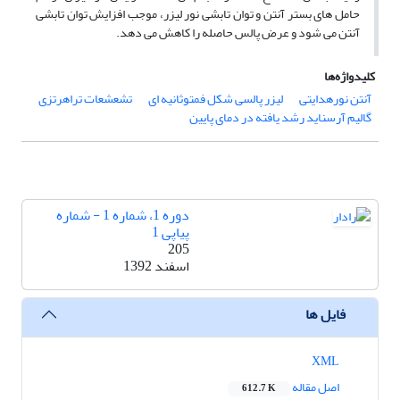
حامل های بستر آنتن و توان تابشی نور لیزر، موجب افزایش توان تابشی
آنتن می شود و عرض پالس حاصله را کاهش می دهد.
کلیدواژه‌ها
آنتن نورهدایتی
لیزر پالسی شکل فمتوثانیه ای
تشعشعات تراهرتزی
گالیم آرسناید رشد یافته در دمای پایین
دوره 1، شماره 1 - شماره
پیاپی 1
205
اسفند 1392
فایل ها
XML
اصل مقاله
612.7 K