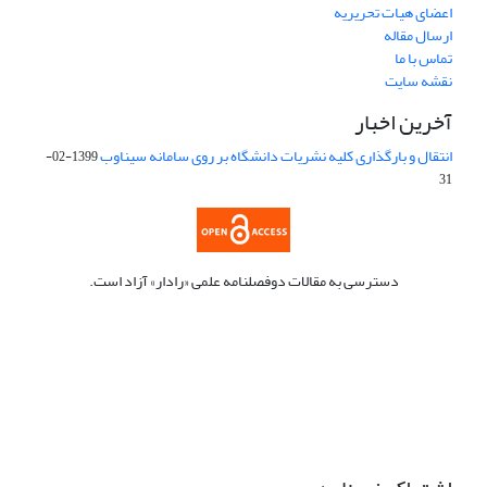
اعضای هیات تحریریه
ارسال مقاله
تماس با ما
نقشه سایت
آخرین اخبار
انتقال و بارگذاری کلیه نشریات دانشگاه بر روی سامانه سیناوب
1399-02-
31
دسترسی به مقالات دوفصلنامه علمی «رادار» آزاد است.
این نشریه تحت مجوز Creative Commons ارجاع 4.0 بین المللی قرار
دارد.
The journal is licensed under Creative Commons Attribution 4.0
International license (CC BY 4.0).