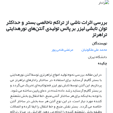
بررسی اثرات ناشی از تراکم ناخالصی بستر و حداکثر
توان تابشی لیزر بر پالس تولیدی آنتن‌های نورهدایتی
تراهرتز
نویسندگان
محمد علی ملکوتیان
مرتضی فتحی پور
دانشگاه تهران
چکیده
در این مقاله، بررسی نحوه تولید امواج تراهرتزی توسط آنتن نورهدایتی
با بستر گالیم آرسناید برای استفاده در ساختار رادارهای تراهرتز می
پردازیم. این آنتن توسط تابش نور لیزر فمتوثانیه ای تحریک می گردد و
بر بستر گالیم آرسناید رشد داده شده در دمای پایین ساخته می شود.
با توجه به اینکه برای هر ساختار آنتنی منبع، خط انتقال و بخش تشعشع
کننده مورد نیاز است، در این نوع آنتن هر سه بخش در ساخار آنتن
خلاصه می گردد. بستر نقش منبع و خط انتقال را ایفا کرده و اتصالات
وظیفه بخش تشعشع کننده را انجام می دهد. افزایش در میزان تراکم